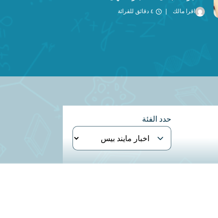
اقرا مالك
٤ دقائق للقرائة
حدد الفئة