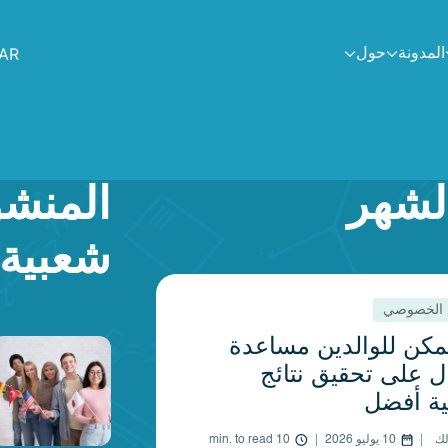
AR
المدونة
حول
الشهر
المنشو
شعبية
 الخصوصي
مكن للوالدين مساعدة
ل على تحقيق نتائج
ية أفضل
لك
10 يوليو 2026
10 min. to read