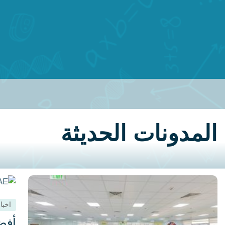
الرياضيات
أهم فو
والتكنولو
خصوصي
والعديد م
جميرا
أهميتها، 
اقرا ما
غالبًا ما 
تربط بين 
والهندسة.
إلى حل ال
المدونات الحديثة
قوي لكل م
إعداد الاخ
وبينما يس
آخرون صع
درجة ا
الرياضية 
على ت
المتحد
دليل 2026
اخبا
اقرا ما