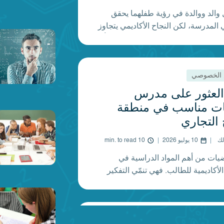
والد ووالدة في رؤية طفلهما يحقق
 المدرسة، لكن النجاح الأكاديمي يتجاوز
د الحصول على درجات مرتفعة. إذ يتأثر
ل بالثقة بالنفس، والرفاهية العاطفية،
تعلم، والدافعية، والدعم الذي يتلقاه في
 الخصوصي
بينما يلعب المعلمون دورًا مهمًا داخل
راسي، فإن الوالدين يمتلكان التأثير الأكبر
العثور على مدرس
ات مناسب في منطقة
 التجاري
لك
10 يوليو 2026
10 min. to read
اضيات من أهم المواد الدراسية في
لأكاديمية للطالب. فهي تنمّي التفكير
والاستدلال التحليلي، ومهارات حل
 وهي مهارات تمتد فائدتها إلى ما هو أبعد
الدراسة. فمن المرحلة الابتدائية وحتى
 الخصوصي
 للجامعة، تسهم القدرة القوية في