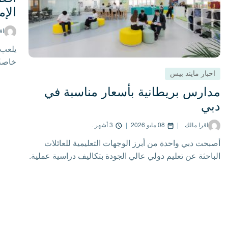
الإم
لا تزال ا
شعبية في 
اق
المعترف به
يلعب 
وفرصها ال
خاصةً
وقبل الح
اخبار مايند بيس
المتح
المتحدة، 
عالمي
قدرتهم عل
مدارس بريطانية بأسعار مناسبة في
استيفاء م
دبي
الجامعي.
اقرا مالك
08 مايو 2026
3 أشهر .
أصبحت دبي واحدة من أبرز الوجهات التعليمية للعائلات
الباحثة عن تعليم دولي عالي الجودة بتكاليف دراسية عملية.
ينتقل آلاف أولياء الأمور إلى المدينة كل عام بحثًا عن
مدارس بريطانية بأسعار مناسبة في دبي يمكنها توفير
مستوى أكاديمي قوي