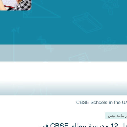
 في تحقيق النجاح في مجالات العلوم،
ائد الاستعانة بمدرس
جيا، والهندسة، والتمويل، والاقتصاد،
 لمادة الكيمياء في
ن المجالات الأخرى. وعلى الرغم من
فإن الرياضيات […]
لك
06 يوليو 2026
10 min. to read
توصف الكيمياء بأنها العلم المركزي لأنها
الفيزياء والأحياء والعلوم البيئية والطب
 بدءًا من فهم التفاعلات الكيميائية وصولًا
معادلات المعقدة، يحتاج الطلاب إلى فهم
ن الجوانب النظرية والتطبيق العملي.
تبار
تمتع العديد من الطلاب بهذه المادة، يجدها
بة بسبب المفاهيم المجردة والحسابات
لآيلتس المطلوبة للحصول
و[…]
أشيرة طالب في المملكة
ة: الحد الأدنى للمتطلبات -
ر مايند بيس
لك
06 يوليو 2026
10 min. to read
أفضل 12 مدرسة بنظام CBSE في