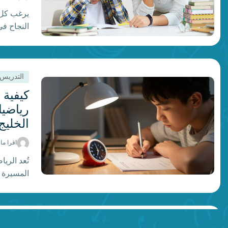
يرغب كل 
النجاح في
بكثير مجر
أداء الطف
وعادات ال
التدريس
المنزل. و
الفصل الد
كيفية 
على […]
رياضي
الخليج
اقرا ما
تُعد الري
المسيرة ا
المنطقي، 
المشكلات،
من قاعات 
التدريس
الاستعداد