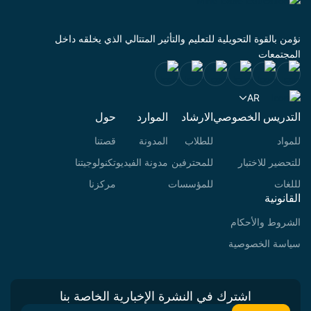
 بالقوة التحويلية للتعليم والتأثير المتتالي الذي يخلقه داخل
جتمعات
AR
دريس الخصوصي
الارشاد
الموارد
حول
اد
للطلاب
المدونة
قصتنا
ضير للاختبار
للمحترفين
مدونة الفيديو
تكنولوجيتنا
ات
للمؤسسات
مركزنا
نونية
روط والأحكام
سة الخصوصية
اشترك في النشرة الإخبارية الخاصة بنا