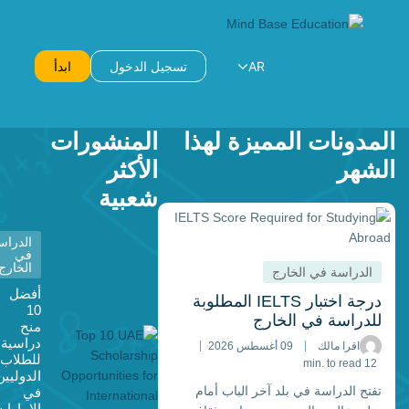
AR
تسجيل الدخول
ابدأ
مدونات المميزة لهذا
المنشورات
شهر
الأكثر
شعبية
الدراسة
في
الخارج
الدراسة في الخارج
أفضل
درجة اختبار IELTS المطلوبة
10
لدراسة في الخارج
منح
دراسية
اقرا مالك
09 أغسطس 2026
للطلاب
12 min. to read
الدوليين
فتح الدراسة في بلد آخر الباب أمام
في
الإمارات