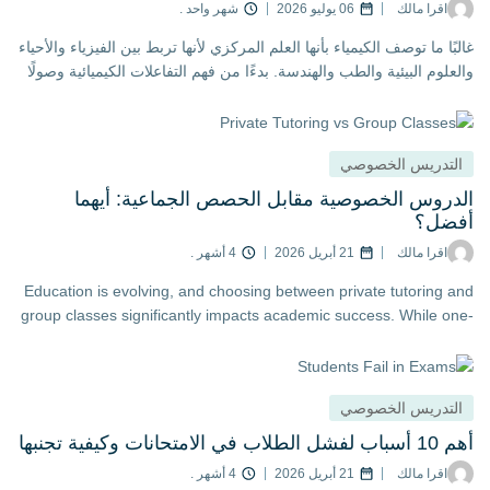
اقرا مالك
06 يوليو 2026
شهر واحد .
ًا ما توصف الكيمياء بأنها العلم المركزي لأنها تربط بين الفيزياء والأحياء
لوم البيئية والطب والهندسة. بدءًا من فهم التفاعلات الكيميائية وصولًا
حل المعادلات المعقدة
تدريس الخصوصي
روس الخصوصية مقابل الحصص الجماعية: أيهما
ضل؟
اقرا مالك
21 أبريل 2026
4 أشهر .
Education is evolving, and choosing between private tutoring
group classes significantly impacts academic success. While 
on-one instruction focuses exclusivel
تدريس الخصوصي
حانات وكيفية تجنبها
اقرا مالك
21 أبريل 2026
4 أشهر .