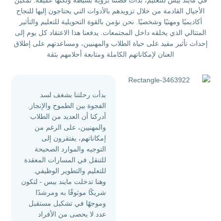
في مايند بيس للتعليم، بدأت قصتنا برؤية بسيطة ولكنها عميقة: تمكين
الأجيال القادمة من خلال تزويدهم بالأدوات التي يحتاجون إليها للنجاح
أكاديميًا ومهنيًا وشخصيًا. نحن نؤمن بالقوة التحويلية للتعليم والتأثير
المتتالي الذي يخلقه داخل المجتمعات. يدفعنا هذا الاعتقاد كل يوم إلى
إحداث تأثير مفيد على حياة الطلاب والمهنيين، ومساعدتهم على إطلاق
العنان لإمكاناتهم الكاملة ومتابعة أحلامهم بثقة
بدأت رحلتنا بشغف لسد
الفجوة بين الطموح والإنجاز.
أدركنا أن العديد من الطلاب
والمهنيين، على الرغم من
إمكاناتهم، يفتقرون إلى
التوجيه والموارد الصحيحة
للتنقل في المسارات المعقدة
للتعليم والتطوير الوظيفي.
وهنا تدخلت مايند بيس - لتكون
شريكًا موثوقًا به ومرشدًا
وموجهًا في تشكيل مستقبل
عدد لا يحصى من الأفراد