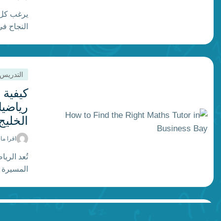
يرغب كل 
النجاح في
بكثير مجر
أداء الطف
وعادات ال
التدريس
المنزل. و
الفصل الد
كيفية 
على […]
رياضي
الخليج
اقرا ما
تُعد الري
المسيرة ا
المنطقي، 
المشكلات،
من قاعات 
التدريس
الاستعداد