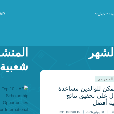
AR
ونة
حول
الشهر
المنشو
شعبية
 الخصوصي
مكن للوالدين مساعدة
ل على تحقيق نتائج
ية أفضل
لك
10 يوليو 2026
10 min. to read