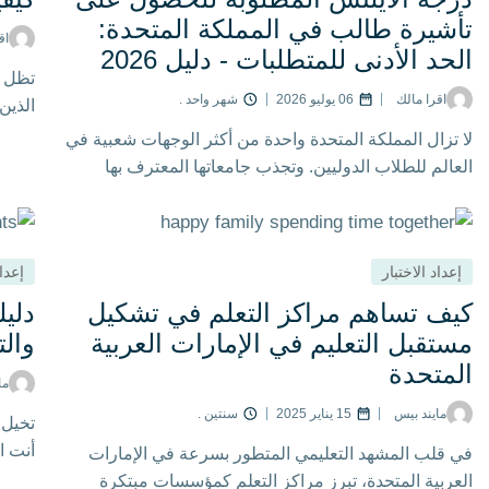
تأشيرة طالب في المملكة المتحدة:
لا تزال ا
اق
الحد الأدنى للمتطلبات - دليل 2026
شعبية في 
تظل ا
المعترف به
اقرا مالك
06 يوليو 2026
شهر واحد .
وفرصها ال
وقبل الح
لا تزال المملكة المتحدة واحدة من أكثر الوجهات شعبية في
لا يض
المتحدة، 
العالم للطلاب الدوليين. وتجذب جامعاتها المعترف بها
قدرتهم عل
عالميًا، وبرامجها الأكاديمية المتنوعة، وفرصها المهنية
استيفاء م
الممتازة آلاف المتقدمين كل عام
الجامعي.
إعداد الاختبار
إعداد
كيف تساهم مراكز التعلم في تشكيل
دليل
مستقبل التعليم في الإمارات العربية
وال
المتحدة
ما
مايند بيس
15 يناير 2025
سنتين .
تخيل 
أنت ا
في قلب المشهد التعليمي المتطور بسرعة في الإمارات
التغل
العربية المتحدة، تبرز مراكز التعلم كمؤسسات مبتكرة