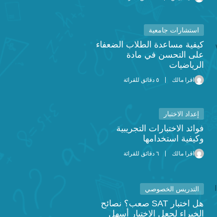
استشارات جامعية
كيفية مساعدة الطلاب الضعفاء
على التحسن في مادة
الرياضيات
اقرا مالك
٥ دقائق للقرائة
إعداد الاختبار
فوائد الاختبارات التجريبية
وكيفية استخدامها
اقرا مالك
٦ دقائق للقرائة
التدريس الخصوصي
هل اختبار SAT صعب؟ نصائح
الخبراء لجعل الاختبار أسهل