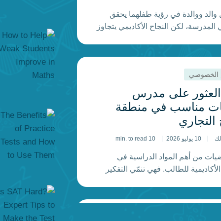
والد ووالدة في رؤية طفلهما يحقق
 المدرسة، لكن النجاح الأكاديمي يتجاوز
د الحصول على درجات مرتفعة. إذ يتأثر
ل بالثقة بالنفس، والرفاهية العاطفية،
تعلم، والدافعية، والدعم الذي يتلقاه في
 الخصوصي
بينما يلعب المعلمون دورًا مهمًا داخل
راسي، فإن الوالدين يمتلكان التأثير الأكبر
العثور على مدرس
ات مناسب في منطقة
 التجاري
لك
10 يوليو 2026
10 min. to read
اضيات من أهم المواد الدراسية في
لأكاديمية للطالب. فهي تنمّي التفكير
والاستدلال التحليلي، ومهارات حل
 وهي مهارات تمتد فائدتها إلى ما هو أبعد
الدراسة. فمن المرحلة الابتدائية وحتى
 الخصوصي
 للجامعة، تسهم القدرة القوية في