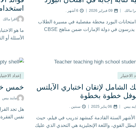
استخدامه
لمملكة المتحدة واحدة من أكثر الوجهات
را مالك
09 فبراير 2026
6 أشهر .
العالم للطلاب الدوليين. وتجذب جامعاتها
اقرا مالك
متحانات البورد محطة مفصلية في مسيرة الطلاب
ا عالميًا، وبرامجها الأكاديمية المتنوعة،
الذين يدرسون في دولة الإمارات ضمن مناهج CBSE
ما هو الاختب
مهنية الممتازة آلاف المتقدمين كل عام.
وICSE والبريطاني وغيرها من المناهج. فالإعداد الجيد وحده
الأسئلة أو ا
صول على تأشيرة طالب في المملكة
من الحصول على درجات مرتفعة.
يجب على العديد من المتقدمين إثبات
ى استخدام اللغة الإنجليزية من خلال
تطلبات التأشيرة ومتطلبات القبول
 ومن بين […]
 الاختبار
إعداد الاختبار
ك الشامل لإتقان اختباري الآيلتس
خمس خط
توفل خطوة بخطوة
مايند بيس
يند بيس
06 يناير 2025
سنتين .
هل تجد القرا
نفس الفقرة م
الأشهر الستة القادمة كمشهد تدريب في فيلم، حيث
لبطل القوي، واللغة الإنجليزية هي التحدي الذي عليك
ب عليه