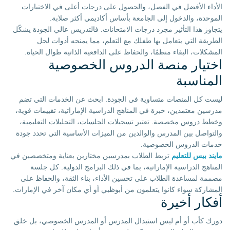
الأداء الأفضل في الفصل، والحصول على درجات أعلى في الاختبارات
الموحدة، والدخول إلى الجامعة بأساس أكاديمي أكثر صلابة.
يتجاوز هذا التأثير مجرد درجات الامتحانات. فالتدريس عالي الجودة يشكّل
الطريقة التي يتعامل بها طفلك مع التعلم، مما يمنحه أدوات لحل
المشكلات، البقاء منظمًا، والحفاظ على الدافعية الذاتية طوال الحياة.
اختيار منصة الدروس الخصوصية
المناسبة
ليست كل المنصات متساوية في الجودة. ابحث عن الخدمات التي تضم
مدرسين معتمدين، خبرة في المناهج الدراسية الإماراتية، تقييمات قوية،
وخطط دروس مخصصة. تعتبر تسجيلات الجلسات، التحليلات التعليمية،
والتواصل بين المدرس والوالدين من الميزات الأساسية التي تحدد جودة
خدمات الدروس الخصوصية.
مايند بيس للتعليم
تربط الطلاب بمدرسين مختارين بعناية ومتخصصين في
المناهج الدراسية الإماراتية، بما في ذلك البرامج الدولية. كل جلسة
مصممة لمساعدة الطلاب على تحسين الأداء، بناء الثقة، والحفاظ على
المشاركة سواء كانوا يتعلمون من أبوظبي أو أي مكان آخر في الإمارات.
أفكار أخيرة
دورك كأب أو أم ليس استبدال المدرس أو المدرس الخصوصي، بل خلق