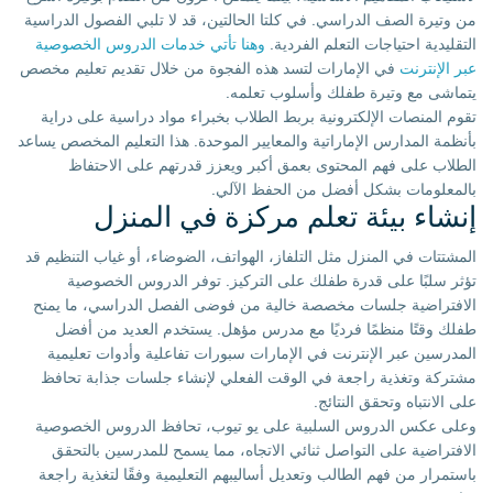
من وتيرة الصف الدراسي. في كلتا الحالتين، قد لا تلبي الفصول الدراسية
التقليدية احتياجات التعلم الفردية.
وهنا تأتي خدمات الدروس الخصوصية
عبر الإنترنت
في الإمارات لتسد هذه الفجوة من خلال تقديم تعليم مخصص
يتماشى مع وتيرة طفلك وأسلوب تعلمه.
تقوم المنصات الإلكترونية بربط الطلاب بخبراء مواد دراسية على دراية
بأنظمة المدارس الإماراتية والمعايير الموحدة. هذا التعليم المخصص يساعد
الطلاب على فهم المحتوى بعمق أكبر ويعزز قدرتهم على الاحتفاظ
بالمعلومات بشكل أفضل من الحفظ الآلي.
إنشاء بيئة تعلم مركزة في المنزل
المشتتات في المنزل مثل التلفاز، الهواتف، الضوضاء، أو غياب التنظيم قد
تؤثر سلبًا على قدرة طفلك على التركيز. توفر الدروس الخصوصية
الافتراضية جلسات مخصصة خالية من فوضى الفصل الدراسي، ما يمنح
طفلك وقتًا منظمًا فرديًا مع مدرس مؤهل. يستخدم العديد من أفضل
المدرسين عبر الإنترنت في الإمارات سبورات تفاعلية وأدوات تعليمية
مشتركة وتغذية راجعة في الوقت الفعلي لإنشاء جلسات جذابة تحافظ
على الانتباه وتحقق النتائج.
وعلى عكس الدروس السلبية على يو تيوب، تحافظ الدروس الخصوصية
الافتراضية على التواصل ثنائي الاتجاه، مما يسمح للمدرسين بالتحقق
باستمرار من فهم الطالب وتعديل أساليبهم التعليمية وفقًا لتغذية راجعة