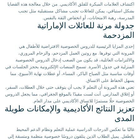
اكتشاف العلامات المبكرة للقلق الأكاديمي. من خلال معالجة هذه القضايا
بشكل استباقي، يمكن للعائلات تجنب مشاكل مستقبلية مثل تجنب
المدرسة، رهبة الامتحانات، أو انخفاض الثقة بالنفس.
جدولة مرنة للعائلات الإماراتية
المزدحمة
إحدى المزايا الرئيسية للدروس الخصوصية الافتراضية للأطفال هي
المرونة التي توفرها. مع روتين العمل المزدحم، والزحام المروري،
والالتزامات العائلية، قد يكون من الصعب إدخال الدروس الخصوصية
المنزلية في جدول الأسرة. تسمح المنصات الإلكترونية بحجز الجلسات في
أوقات مناسبة مثل الصباح الباكر، المساء، أو عطلات نهاية الأسبوع، مما
يسهل الحفاظ على الاتساق.
تعني هذه المرونة أن التعلم لا يجب أن يتوقف حتى خلال العطلات، السفر،
أو إغلاق المدارس. أنت لست مقيدًا بالموقع الجغرافي، مما يجعل الدروس
الخصوصية حلًا مستمرًا للاتساق الأكاديمي على مدار العام.
تعزيز النتائج الأكاديمية والإمكانات طويلة
المدى
غالبًا ما تعكس الدرجات الدراسية عملية التعلم ونظام الدعم المحيط
بالطفل. يميل الطلاب الذين يتلقون دروسًا خصوصية منظمة ومتسقة إلى