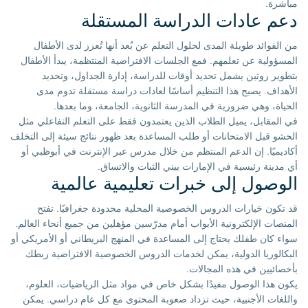
مباشرة.
دعم عادات الدراسة المستقلة
من الفوائد طويلة المدى لحلول التعلم عن بُعد أنها تُعزز لدى الأطفال
المسؤولية عن تعلمهم. فمع الجلسات الافتراضية المنتظمة، يبدأ الأطفال
بتطوير روتين يشمل تحديد أوقات للدراسة، إدارة الجداول، وتحديد
الأهداف. يصبح هذا التنظيم أساسًا لعادات دراسة مستقلة تدوم مدى
الحياة، وهي ضرورية في المدرسة الثانوية، الجامعة، وما بعدها.
في المقابل، يميل الطلاب الذين يعتمدون فقط على التعلم التفاعلي مثل
الحشو قبل الامتحانات أو طلب المساعدة بعد ظهور نتائج سيئة إلى التخلف
أكاديميًا. إن الدعم المنتظم من خلال مدرس عبر الإنترنت في أبوظبي أو
أي مدينة رئيسية في الإمارات يبني الثبات والاتساق.
الوصول إلى خبرات تعليمية عالمية
قد تكون خيارات الدروس الخصوصية المحلية محدودة جغرافيًا. تفتح
المنصات الإلكترونية الأبواب أمام مدرّسين مؤهلين من جميع أنحاء العالم.
سواء كان طفلك يحتاج إلى المساعدة في المنهج البريطاني أو الأمريكي أو
البكالوريا الدولية، يمكن لخدمات الدروس الخصوصية الافتراضية ربطك
بأخصائيين في هذه المجالات.
يكون هذا الوصول مفيدًا بشكل خاص في مواد مثل الرياضيات، العلوم،
واللغات الأجنبية، حيث تزداد صعوبة المحتوى مع كل عام دراسي. يمكن