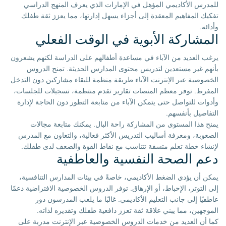
للمدرس الأكاديمي المؤهل في الإمارات الذي يعرف المنهج الدراسي
تفكيك المفاهيم المعقدة إلى أجزاء يسهل إدارتها، مما يعزز ثقة طفلك
وأدائه.
المشاركة الأبوية في الوقت الفعلي
يرغب العديد من الآباء في مساعدة أطفالهم على الدراسة لكنهم يشعرون
بأنهم غير مستعدين لتدريس محتوى المدارس الحديثة. تمنح الدروس
الخصوصية عبر الإنترنت الآباء طريقة منظمة للبقاء مشاركين دون التدخل
المفرط. توفر معظم المنصات تقارير تقدم منتظمة، تسجيلات للجلسات،
وأدوات للتواصل حتى يتمكن الآباء من متابعة التطور دون الحاجة لإدارة
التفاصيل بأنفسهم.
يمنح هذا المستوى من المشاركة راحة البال. يمكنك متابعة مجالات
الصعوبة، ومعرفة أساليب التدريس الأكثر فعالية، والتعاون مع المدرس
لإنشاء خطة تعلم متسقة تتناسب مع نقاط القوة والضعف لدى طفلك.
دعم الصحة النفسية والعاطفية
يمكن أن يؤدي الضغط الأكاديمي، خاصةً في بيئات المدارس التنافسية،
إلى التوتر، الإحباط، أو الإرهاق. توفر الدروس الخصوصية الافتراضية دعمًا
عاطفيًا إلى جانب التعليم الأكاديمي. غالبًا ما يلعب المدرسون دور
الموجهين، مما يبني علاقة ثقة تعزز دافعية طفلك وتقديره لذاته.
كما أن العديد من خدمات الدروس الخصوصية عبر الإنترنت مدربة على