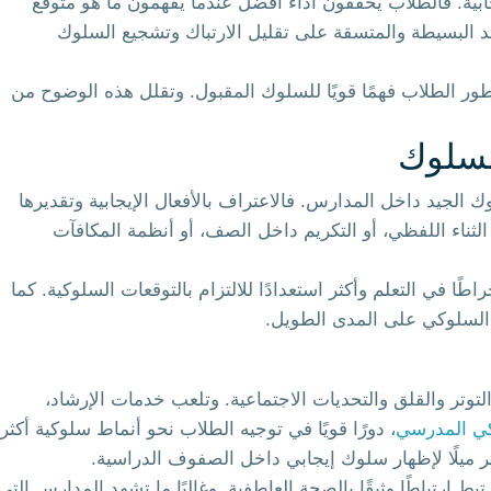
جابية. فالطلاب يحققون أداءً أفضل عندما يفهمون ما هو متوقع
د البسيطة والمتسقة على تقليل الارتباك وتشجيع السلوك
ور الطلاب فهمًا قويًا للسلوك المقبول. وتقلل هذه الوضوح من
لسلوك
وك الجيد داخل المدارس. فالاعتراف بالأفعال الإيجابية وتقديرها
ثناء اللفظي، أو التكريم داخل الصف، أو أنظمة المكافآت
ا في التعلم وأكثر استعدادًا للالتزام بالتوقعات السلوكية. كما
ن السلوكي على المدى الطويل.
وتر والقلق والتحديات الاجتماعية. وتلعب خدمات الإرشاد،
كي المدرسي
، دورًا قويًا في توجيه الطلاب نحو أنماط سلوكية أكثر
 ميلًا لإظهار سلوك إيجابي داخل الصفوف الدراسية.
ط ارتباطًا وثيقًا بالصحة العاطفية. وغالبًا ما تشهد المدارس التي