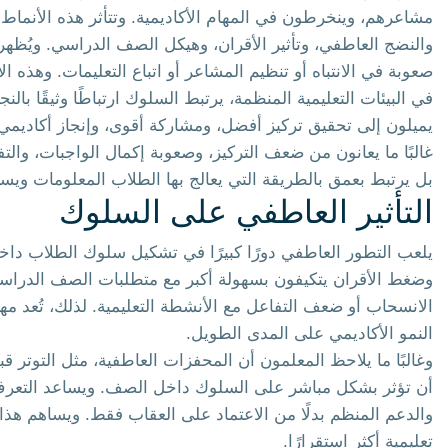
مشاعرهم، وينخرطون في المهام الأكاديمية. وتتأثر هذه الأنماط 
والنضج العاطفي، وتأثير الأقران، وهيكل الصف الدراسي. ويُظهر 
صعوبة في الانتباه أو تنظيم المشاعر أو اتباع التعليمات. وهذه
في البيئات التعليمية المنظمة، يرتبط السلوك ارتباطًا وثيقًا بال
يميلون إلى تحقيق تركيز أفضل، ومشاركة أقوى، وإنجاز أكاديمي
غالبًا ما يعانون من ضعف التركيز، وصعوبة إكمال الواجبات، وال
بل يرتبط بعمق بالطريقة التي يعالج بها الطلاب المعلومات ويستج
التأثير العاطفي على السلوك
يلعب التطور العاطفي دورًا كبيرًا في تشكيل سلوك الطلاب داخ
وضغط الأقران يتكيفون بسهولة أكبر مع متطلبات الصف الدراسي
الانسحاب أو ضعف التفاعل مع الأنشطة التعليمية. لذلك، تُعد مه
النمو الأكاديمي على المدى الطويل.
وغالبًا ما يلاحظ المعلمون أن المحفزات العاطفية، مثل التوتر ق
أن تؤثر بشكل مباشر على السلوك داخل الصف. ويساعد التعرف ع
والدعم المنظم بدلًا من الاعتماد على العقاب فقط. ويساهم هذا ا
تعليمية أكثر استقرارًا.