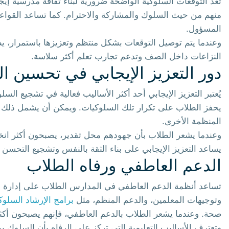
تُعد التوقعات السلوكية الواضحة ضرورية لبناء ثقافة مدرسية إي
منهم من حيث السلوك والمشاركة والاحترام. كما تساعد القواع
المسؤول.
وعندما يتم توصيل التوقعات بشكل منتظم وتعزيزها باستمرار، يط
النزاعات داخل الصف وتدعم تجارب تعلم أكثر سلاسة.
دور التعزيز الإيجابي في تحسين ا
يُعتبر التعزيز الإيجابي أحد أكثر الأساليب فعالية في تشجيع السل
يحفز الطلاب على تكرار تلك السلوكيات. ويمكن أن يشمل ذلك ال
المنظمة الأخرى.
وعندما يشعر الطلاب بأن جهودهم محل تقدير، يصبحون أكثر انخراطً
يساعد التعزيز الإيجابي على بناء الثقة بالنفس وتشجيع التحس
الدعم العاطفي ورفاه الطلاب
تساعد أنظمة الدعم العاطفي في المدارس الطلاب على إدارة الت
وتوجيهات المعلمين، والدعم المنظم، مثل
برامج الإرشاد السلو
صحة. وعندما يشعر الطلاب بالدعم العاطفي، فإنهم يصبحون أكثر
وتعترف الأساليب التعليمية التي تركز على الرفاه بأن السلوك يرتب